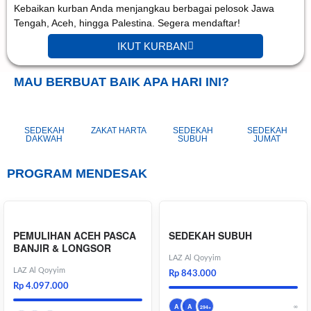
Kebaikan kurban Anda menjangkau berbagai pelosok Jawa
Tengah, Aceh, hingga Palestina. Segera mendaftar!
IKUT KURBAN
MAU BERBUAT BAIK APA HARI INI?
SEDEKAH
ZAKAT HARTA
SEDEKAH
SEDEKAH
DAKWAH
SUBUH
JUMAT
PROGRAM MENDESAK
PEMULIHAN ACEH PASCA
SEDEKAH SUBUH
BANJIR & LONGSOR
LAZ Al Qoyyim
LAZ Al Qoyyim
Rp 843.000
Rp 4.097.000
A
A
∞
294+